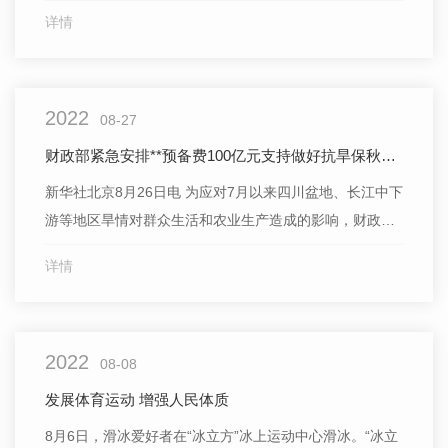
九次大督查第十六督查组在陕西督查发现，当地市场监管
详情
部门针对小微市场主体的一些行政处罚存在“过罚不当”“类
案不同罚”等问题，影响了小微市场主体的正常经营。
2022
08-27
财政部紧急安排**预备费100亿元支持做好抗旱保秋粮等相关工作
新华社北京8月26日电 为应对7月以来四川盆地、长江中下
游等地区旱情对群众生活和农业生产造成的影响，财政部
积极会同水利部、农业农村部研究，26日紧急通过**预备
详情
费安排农业生产和水利救灾资金100亿元，
2022
08-08
发展体育运动 增强人民体质
8月6日，滑冰爱好者在“冰立方”冰上运动中心滑冰。“冰立