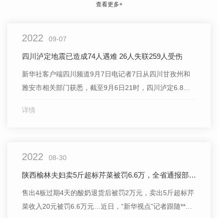
查看更多+
2022
09-07
四川泸定地震已造成74人遇难 26人失联259人受伤
新华社客户端四川频道9月7日电记者7日从四川甘孜州和
雅安市相关部门获悉，截至9月6日21时，四川泸定6.8级
地震已造成74人遇难，其中甘孜州40人遇难、雅安市34人
详情
遇难。
2022
08-30
陕西榆林夫妇卖5斤超标芹菜被罚6.6万，全省通报部署整改
售出4板过期4天的酸奶退货后被罚2万元，卖出5斤超标芹
菜收入20元被罚6.6万元…近日，“新华视点”记者跟随**第