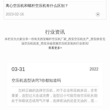
离心空压机和螺杆空压机有什么区别？
2023-02-16
空压机润滑油常见的三大污染物和检测方法
润滑油被誉为设备的血液，流淌在设备内部，对
行业资讯
设备起到润滑减磨、冷却、清洁和防锈等作用。润滑
本栏目为大家分享一些有关西安螺杆空压机厂家_西安空压机生产_西安静音无
油空压机批发_西安永磁变频空压机安装的行业资讯!
油如果受到污染，会造成润滑失效，设备磨损加剧，
查看更多+
2022-07-27
进而引起设备故障、缩短设备使用寿命。
03-31
2022
空压机选型诀窍?你都知道吗
怎样正确的选择空压机，对于企业和采购来说，非常
重要，选型过大造成浪费，选型过小可能导致空压机长期
处于加载状态或用气不够，选择喷油的还是无油的，需要
根据实际生产的需要来做出正确的判断，同样，专业能给