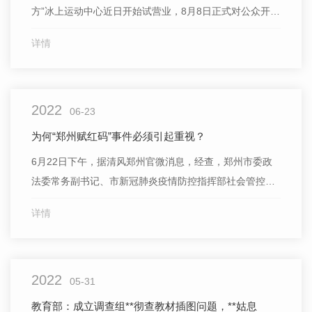
方”冰上运动中心近日开始试营业，8月8日正式对公众开
放。 新华社记者 鞠焕宗摄 图②：7月28日，游客在速滑
详情
馆“冰丝带”体验“.快的冰”。
2022
06-23
为何“郑州赋红码”事件必须引起重视？
6月22日下午，据清风郑州官微消息，经查，郑州市委政
法委常务副书记、市新冠肺炎疫情防控指挥部社会管控指
导部部长冯献彬，团市委书记、市新冠肺炎疫情防控指挥
详情
部社会管控指导部副部长张琳琳，擅自决定对部分村镇...
2022
05-31
教育部：成立调查组**彻查教材插图问题，**姑息